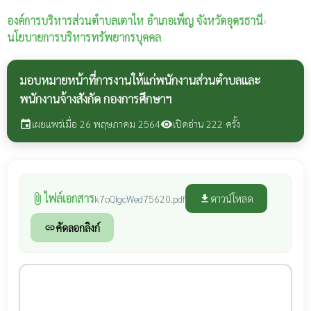
องค์การบริหารส่วนตำบลเตาไห
อำเภอเพ็ญ จังหวัดอุดรธานี
›
นโยบายการบริหารทรัพยากรบุคคล
มอบหมายหน้าที่การงานให้แก่พนักงานส่วนตำบลและ
พนักงานจ้างสังกัด กองการศึกษาฯ
เผยแพร่เมื่อ 26 พฤษภาคม 2564
เปิดอ่าน 222 ครั้ง
event
visibility
ไฟล์เอกสาร
attach_file
ดาวน์โหลด
k7oQIgcWed75620.pdf
file_download
คัดลอกลิงก์
link