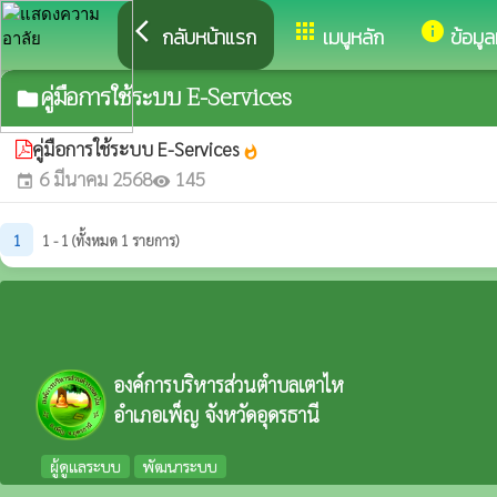
arrow_back_ios
apps
info
กลับหน้าแรก
เมนูหลัก
ข้อมู
คู่มือการใช้ระบบ E-Services
folder
คู่มือการใช้ระบบ E-Services
whatshot
6 มีนาคม 2568
145
event
visibility
1
1 - 1 (ทั้งหมด 1 รายการ)
องค์การบริหารส่วนตำบลเตาไห
อำเภอเพ็ญ จังหวัดอุดรธานี
ผู้ดูแลระบบ
พัฒนาระบบ