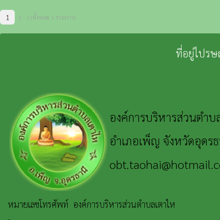
1
1 - 1 (ทั้งหมด 1 รายการ)
ที่อยู่ไปร
องค์การบริหารส่วนตำบลเ
อำเภอเพ็ญ จังหวัดอุดร
obt.taohai@hotmail
หมายเลขโทรศัพท์
องค์การบริหารส่วนตำบลเตาไห