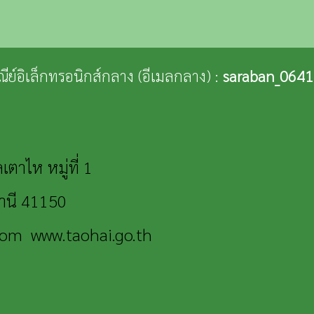
ษณีย์อิเล็กทรอนิกส์กลาง (อีเมลกลาง) :
saraban_0641
ตาไห หมู่ที่ 1
ธานี 41150
.com
www.taohai.go.th